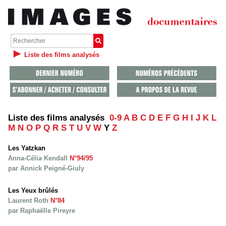
Liste des films analysés
Liste des films analysés
0-9
A
B
C
D
E
F
G
H
I
J
K
L
M
N
O
P
Q
R
S
T
U
V
W
Y
Z
Les Yatzkan
Anna-Célia Kendall
N°94/95
par Annick Peigné-Giuly
Les Yeux brûlés
Laurent Roth
N°84
par Raphaëlle Pireyre