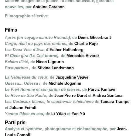
Mise en images de la justice : à défis nouveaux, garanties
nouvelles, par
Antoine Garapon
Filmographie sélective
Films
Après (un voyage dans le Rwanda)
, de
Denis Gheerbrant
Cargo, récit du pays des ombres
, de
Charlie Rojo
Les Deux Vies d’Eva
, d’
Esther Hoffenberg
El Cielo gira (Le Ciel tourne)
, de
Mercedes Alvarez
Eclairs d'été
, de
Nicos Ligouris
Post-partum
, de
Silvina Landsmann
La Nébuleuse du cœur
, de
Jacqueline Veuve
Odessa… Odessa !
, de
Michale Boganim
Le Vieil Homme et son jardin de pierres
, de
Parviz Kimiavi
Le Rêve de São Paulo
, de
Jean-Pierre Duret
et
Andrea Santana
Les Corbeaux blancs, le cauchemar tchétchène
de
Tamara Trampe
et
Johann Feindt
Yanmo (Mise en eau)
de
Li Yifan
et
Yan Yü
Parti pris
Analyse et synthèse, photogramme et cinématographe, par
Jean-
Louis Comolli