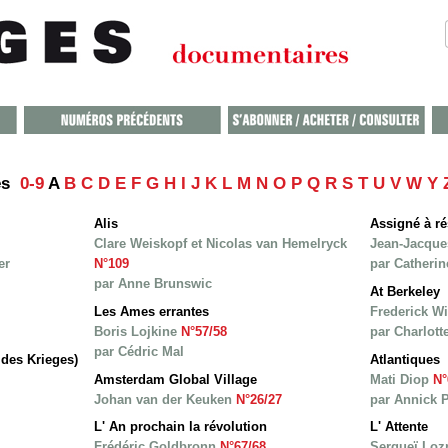
sés
0-9
A
B
C
D
E
F
G
H
I
J
K
L
M
N
O
P
Q
R
S
T
U
V
W
Y
Alis
Assigné à r
Clare Weiskopf et Nicolas van Hemelryck
Jean-Jacque
er
N°109
par Catheri
par Anne Brunswic
At Berkeley
Les Ames errantes
Frederick 
Boris Lojkine
N°57/58
par Charlott
par Cédric Mal
 des Krieges)
Atlantiques
Amsterdam Global Village
Mati Diop
N°
Johan van der Keuken
N°26/27
par Annick 
L' An prochain la révolution
L' Attente
Frédéric Goldbronn
N°67/68
Sergueï Loz