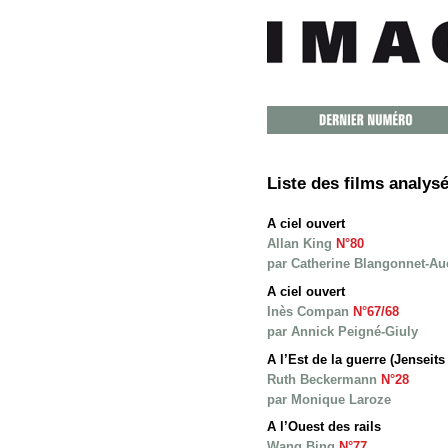
Liste des films analy
A ciel ouvert
Allan King
N°80
par Catherine Blangonnet-Au
A ciel ouvert
Inès Compan
N°67/68
par Annick Peigné-Giuly
A l’Est de la guerre (Jenseits
Ruth Beckermann
N°28
par Monique Laroze
A l’Ouest des rails
Wang Bing
N°77