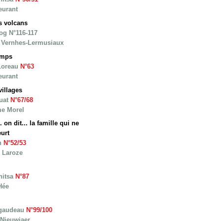
eurant
s volcans
og N°116-117
n Vernhes-Lermusiaux
emps
Loreau
N°63
eurant
villages
huat
N°67/68
me Morel
on dit... la famille qui ne
urt
n
N°52/53
 Laroze
nitsa
N°87
Hée
égaudeau
N°99/100
 Nieuwjaer