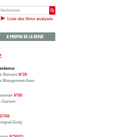
Liste des films analysés
Z
ésidence
s Beineix
N°28
ne Blangonnet-Auer
Wiseman
N°80
e Garson
67/68
Peigné-Giuly
nitsa
N°50/51