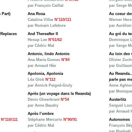
par François Caillat
par Serge M
 Part)
Ana Rosa
Au coeur de
Catalina Villar
N°110/111
Werner Herz
par Romain Lefebvre
par Aurélie
 Replaces
And Thereafter II
Au gré du t
Hosup Lee
N°61/62
Dominique 
par Cédric Mal
par Serge M
Antonio, lindo Antonio
Au loin des 
Ana Maria Gomes
N°84
Olivier Zuc
par Arnaud Hée
par Guillau
Apolonia, Apolonia
Au Rwanda... 
Léa Glob
N°112
parle pas me
par Annick Peigné-Giuly
Anne Aghio
par Monique
Après (un voyage dans le Rwanda)
Denis Gheerbrant
N°54
Austerlitz
par Anne Baudry
Sergueï Loz
par Arnaud 
Après l’ombre
e
N°110/111
Stéphane Mercurio
N°90/91
Autonomes
par Cédric Mal
François B
par Raphaël