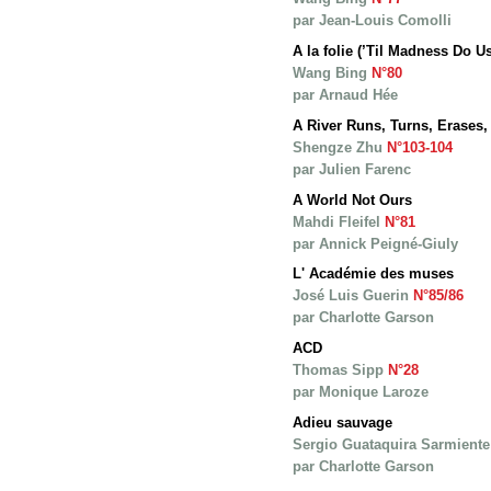
par Jean-Louis Comolli
A la folie (’Til Madness Do Us
Wang Bing
N°80
par Arnaud Hée
A River Runs, Turns, Erases,
Shengze Zhu
N°103-104
par Julien Farenc
A World Not Ours
Mahdi Fleifel
N°81
par Annick Peigné-Giuly
L' Académie des muses
José Luis Guerin
N°85/86
par Charlotte Garson
ACD
Thomas Sipp
N°28
par Monique Laroze
Adieu sauvage
Sergio Guataquira Sarmient
par Charlotte Garson