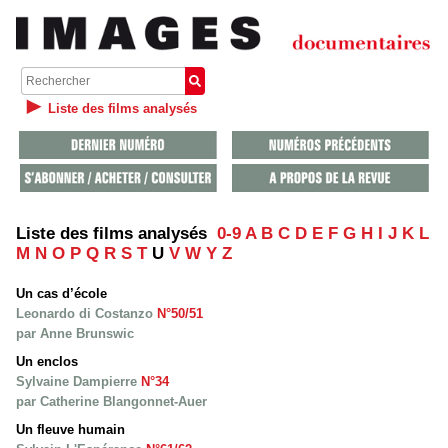
Liste des films analysés
Liste des films analysés
0-9
A
B
C
D
E
F
G
H
I
J
K
L
M
N
O
P
Q
R
S
T
U
V
W
Y
Z
Un cas d’école
Leonardo di Costanzo
N°50/51
par Anne Brunswic
Un enclos
Sylvaine Dampierre
N°34
par Catherine Blangonnet-Auer
Un fleuve humain