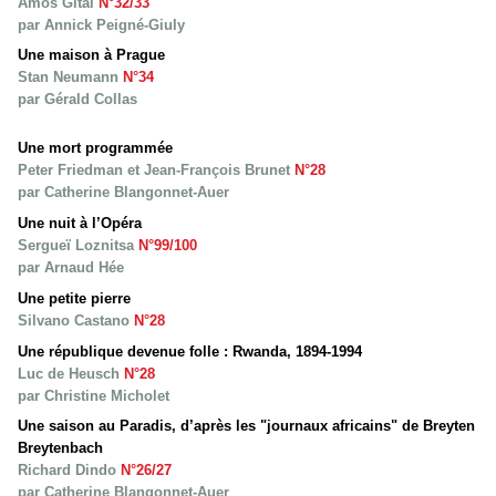
Amos Gitai
N°32/33
par Annick Peigné-Giuly
Une maison à Prague
Stan Neumann
N°34
par Gérald Collas
Une mort programmée
Peter Friedman et Jean-François Brunet
N°28
par Catherine Blangonnet-Auer
Une nuit à l’Opéra
Sergueï Loznitsa
N°99/100
par Arnaud Hée
Une petite pierre
Silvano Castano
N°28
Une république devenue folle : Rwanda, 1894-1994
Luc de Heusch
N°28
par Christine Micholet
Une saison au Paradis, d’après les "journaux africains" de Breyten
Breytenbach
Richard Dindo
N°26/27
par Catherine Blangonnet-Auer