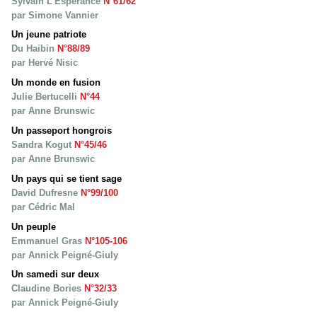
Sylvain L'Espérance
N°61/62
par Simone Vannier
Un jeune patriote
Du Haibin
N°88/89
par Hervé Nisic
Un monde en fusion
Julie Bertucelli
N°44
par Anne Brunswic
Un passeport hongrois
Sandra Kogut
N°45/46
par Anne Brunswic
Un pays qui se tient sage
David Dufresne
N°99/100
par Cédric Mal
Un peuple
Emmanuel Gras
N°105-106
par Annick Peigné-Giuly
Un samedi sur deux
Claudine Bories
N°32/33
par Annick Peigné-Giuly