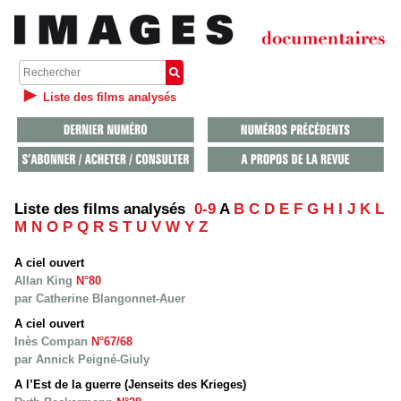
Liste des films analysés
Liste des films analysés
0-9
A
B
C
D
E
F
G
H
I
J
K
L
M
N
O
P
Q
R
S
T
U
V
W
Y
Z
A ciel ouvert
Allan King
N°80
par Catherine Blangonnet-Auer
A ciel ouvert
Inès Compan
N°67/68
par Annick Peigné-Giuly
A l’Est de la guerre (Jenseits des Krieges)