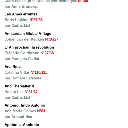
Clare Weiskopf et Nicolas van Hemelryck
N°109
par Anne Brunswic
Les Ames errantes
Boris Lojkine
N°57/58
par Cédric Mal
Amsterdam Global Village
Johan van der Keuken
N°26/27
L' An prochain la révolution
Frédéric Goldbronn
N°67/68
par François Caillat
Ana Rosa
Catalina Villar
N°110/111
par Romain Lefebvre
And Thereafter II
Hosup Lee
N°61/62
par Cédric Mal
Antonio, lindo Antonio
Ana Maria Gomes
N°84
par Arnaud Hée
Apolonia, Apolonia