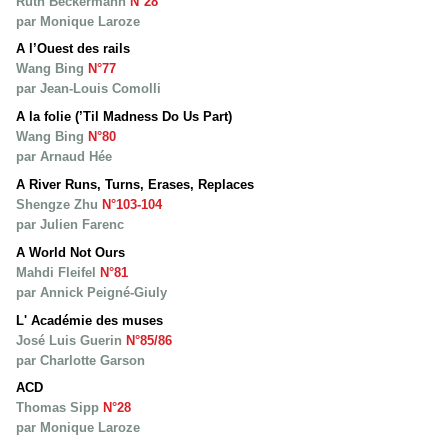
Ruth Beckermann
N°28
par Monique Laroze
A l’Ouest des rails
Wang Bing
N°77
par Jean-Louis Comolli
A la folie (’Til Madness Do Us Part)
Wang Bing
N°80
par Arnaud Hée
A River Runs, Turns, Erases, Replaces
Shengze Zhu
N°103-104
par Julien Farenc
A World Not Ours
Mahdi Fleifel
N°81
par Annick Peigné-Giuly
L' Académie des muses
José Luis Guerin
N°85/86
par Charlotte Garson
ACD
Thomas Sipp
N°28
par Monique Laroze