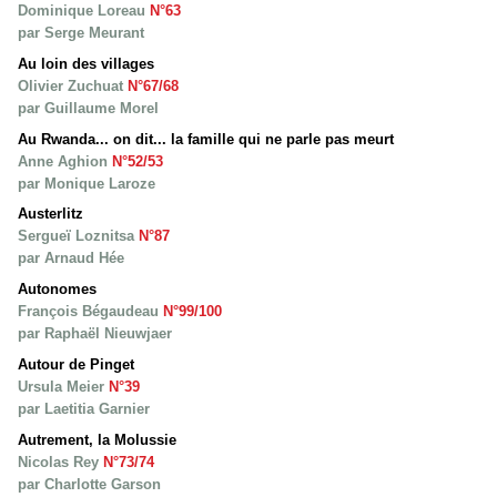
Dominique Loreau
N°63
par Serge Meurant
Au loin des villages
Olivier Zuchuat
N°67/68
par Guillaume Morel
Au Rwanda... on dit... la famille qui ne parle pas meurt
Anne Aghion
N°52/53
par Monique Laroze
Austerlitz
Sergueï Loznitsa
N°87
par Arnaud Hée
Autonomes
François Bégaudeau
N°99/100
par Raphaël Nieuwjaer
Autour de Pinget
Ursula Meier
N°39
par Laetitia Garnier
Autrement, la Molussie
Nicolas Rey
N°73/74
par Charlotte Garson