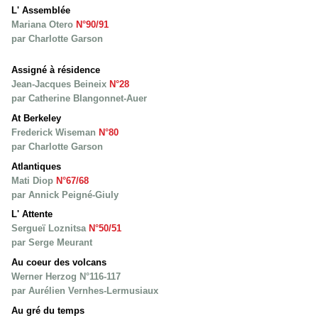
L' Assemblée
Mariana Otero
N°90/91
par Charlotte Garson
Assigné à résidence
Jean-Jacques Beineix
N°28
par Catherine Blangonnet-Auer
At Berkeley
Frederick Wiseman
N°80
par Charlotte Garson
Atlantiques
Mati Diop
N°67/68
par Annick Peigné-Giuly
L' Attente
Sergueï Loznitsa
N°50/51
par Serge Meurant
Au coeur des volcans
Werner Herzog N°116-117
par Aurélien Vernhes-Lermusiaux
Au gré du temps