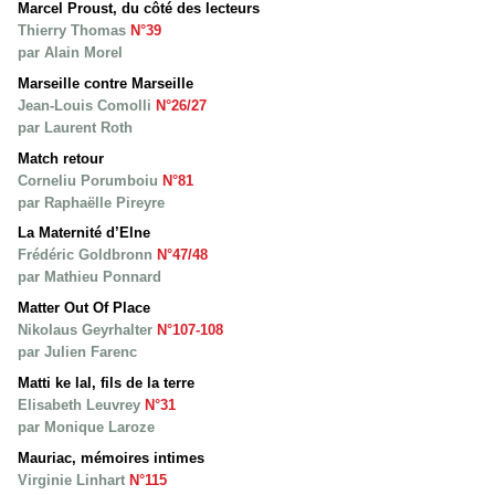
Marcel Proust, du côté des lecteurs
Thierry Thomas
N°39
par Alain Morel
Marseille contre Marseille
Jean-Louis Comolli
N°26/27
par Laurent Roth
Match retour
Corneliu Porumboiu
N°81
par Raphaëlle Pireyre
La Maternité d’Elne
Frédéric Goldbronn
N°47/48
par Mathieu Ponnard
Matter Out Of Place
Nikolaus Geyrhalter
N°107-108
par Julien Farenc
Matti ke lal, fils de la terre
Elisabeth Leuvrey
N°31
par Monique Laroze
Mauriac, mémoires intimes
Virginie Linhart
N°115