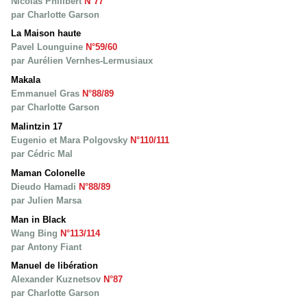
Nicolas Philibert
N°77
par Charlotte Garson
La Maison haute
Pavel Lounguine
N°59/60
par Aurélien Vernhes-Lermusiaux
Makala
Emmanuel Gras
N°88/89
par Charlotte Garson
Malintzin 17
Eugenio et Mara Polgovsky
N°110/111
par Cédric Mal
Maman Colonelle
Dieudo Hamadi
N°88/89
par Julien Marsa
Man in Black
Wang Bing
N°113/114
par Antony Fiant
Manuel de libération
Alexander Kuznetsov
N°87
par Charlotte Garson