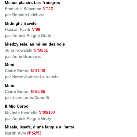
Menus plaisirs-Les Troisgros
Frederick Wiseman
N°112
par Romain Lefebvre
Midnight Traveler
Hassan Fazili
N°98
par Annick Peigné-Giuly
Miedzylesie, au milieu des bois
Julia Kowalski
N°50/51
par Anne Brunswic
Mimi
Claire Simon
N°47/48
par Hervé Joubert-Laurencin
Mimi
Claire Simon
N°65/66
par Jean-Louis Comolli
Il Mio Corpo
Michele Pennetta
N°99/100
par Annick Peigné-Giuly
Misafa, lesafa, d’une langue à l’autre
Nurith Aviv
N°52/53