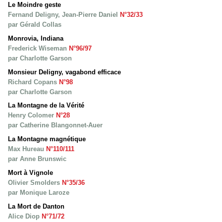
Le Moindre geste
Fernand Deligny, Jean-Pierre Daniel
N°32/33
par Gérald Collas
Monrovia, Indiana
Frederick Wiseman
N°96/97
par Charlotte Garson
Monsieur Deligny, vagabond efficace
Richard Copans
N°98
par Charlotte Garson
La Montagne de la Vérité
Henry Colomer
N°28
par Catherine Blangonnet-Auer
La Montagne magnétique
Max Hureau
N°110/111
par Anne Brunswic
Mort à Vignole
Olivier Smolders
N°35/36
par Monique Laroze
La Mort de Danton
Alice Diop
N°71/72