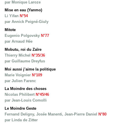
par Monique Laroze
Mise en eau (Yanmo)
Li Yifan
N°54
par Annick Peigné-Giuly
Mitote
Eugenio Polgovsky
N°77
par Arnaud Hée
Mobutu, roi du Zaïre
Thierry Michel
N°35/36
par Guillaume Dreyfus
Moi aussi j’aime la politique
Marie Voignier
N°109
par Julien Farenc
La Moindre des choses
Nicolas Philibert
N°45/46
par Jean-Louis Comolli
Le Moindre Geste
Fernand Deligny, Josée Manenti, Jean-Pierre Daniel
N°80
par Linda de Zitter