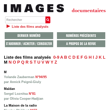
Liste des films analysés
Liste des films analysés
0-9
A
B
C
D
E
F
G
H
I
J
K
L
M
N
O
P
Q
R
S
T
U
V
W
Y
Z
M
Yolande Zauberman
N°94/95
par Annick Peigné-Giuly
Maïdan
Sergeï Loznitsa
N°81
par Olivia Cooper-Hadjian
La Maison de la radio