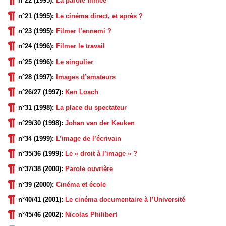
n°22 (1995):
La parole filmée
n°21 (1995):
Le cinéma direct, et après ?
n°23 (1995):
Filmer l’ennemi ?
n°24 (1996):
Filmer le travail
n°25 (1996):
Le singulier
n°28 (1997):
Images d’amateurs
n°26/27 (1997):
Ken Loach
n°31 (1998):
La place du spectateur
n°29/30 (1998):
Johan van der Keuken
n°34 (1999):
L’image de l’écrivain
n°35/36 (1999):
Le « droit à l’image » ?
n°37/38 (2000):
Parole ouvrière
n°39 (2000):
Cinéma et école
n°40/41 (2001):
Le cinéma documentaire à l’Université
n°45/46 (2002):
Nicolas Philibert