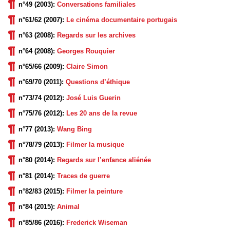
n°49 (2003):
Conversations familiales
n°61/62 (2007):
Le cinéma documentaire portugais
n°63 (2008):
Regards sur les archives
n°64 (2008):
Georges Rouquier
n°65/66 (2009):
Claire Simon
n°69/70 (2011):
Questions d’éthique
n°73/74 (2012):
José Luis Guerin
n°75/76 (2012):
Les 20 ans de la revue
n°77 (2013):
Wang Bing
n°78/79 (2013):
Filmer la musique
n°80 (2014):
Regards sur l’enfance aliénée
n°81 (2014):
Traces de guerre
n°82/83 (2015):
Filmer la peinture
n°84 (2015):
Animal
n°85/86 (2016):
Frederick Wiseman