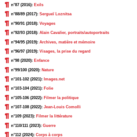
n°87 (2016):
Exils
n°88/89 (2017):
Sergueï Loznitsa
n°90/91 (2018):
Voyages
n°92/93 (2018):
Alain Cavalier, portraits/autoportraits
n°94/95 (2019):
Archives, matière et mémoire
n°96/97 (2019):
Visages, la prise du regard
n°98 (2020):
Enfance
n°99/100 (2020):
Nature
n°101-102 (2021):
Images.net
n°103-104 (2021):
Folie
n°105-106 (2022):
Filmer la politique
n°107-108 (2022):
Jean-Louis Comolli
n°109 (2023):
Filmer la littérature
n°110/111 (2023):
Guerre
n°112 (2024):
Corps à corps